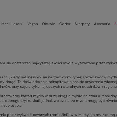
Matki Lekarki
Vegan
Obuwie
Odzież
Skarpety
Akcesoria
S
ara się dostarczać najwyższej jakości mydła wytwarzane przez wykwal
Francji, kiedy natknęliśmy się na tradycyjny rynek sprzedawców myd
gdy dotąd. To doświadczenie zainspirowało nas do stworzenia własne
ników, przy użyciu tylko najlepszych naturalnych składników z regionu
y prostokątny kształt mydła w duże okrągłe mydło na sznurku z soli
elokrotnego użytku. Jeśli jednak wolisz, nasze mydła mogą być równi
nego użytku.
nie przez wykwalifikowanych rzemieślników w Marsylii, a my z dumą