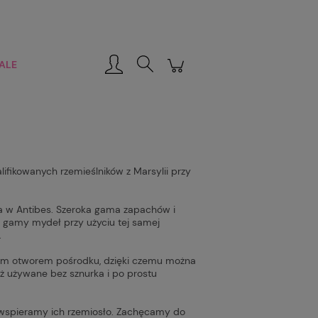
Zarejestruj się
Zaloguj się
ALE
ifikowanych rzemieślników z Marsylii przy
ła w Antibes. Szeroka gama zapachów i
j gamy mydeł przy użyciu tej samej
.
dnym otworem pośrodku, dzięki czemu można
eż używane bez sznurka i po prostu
 wspieramy ich rzemiosło. Zachęcamy do