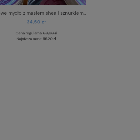
Kremowe mydło z masłem shea i sznurkiem Patchouli
34,50 zł
Cena regularna:
69,00 zł
Najniższa cena:
55,20 zł