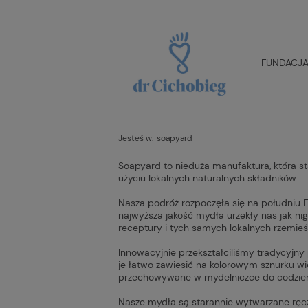
FUNDACJA 
Jesteś w:
soapyard
Soapyard to nieduża manufaktura, która st
użyciu lokalnych naturalnych składników.
Nasza podróż rozpoczęła się na południu 
najwyższa jakość mydła urzekły nas jak ni
receptury i tych samych lokalnych rzemieśl
Innowacyjnie przekształciliśmy tradycyjn
je łatwo zawiesić na kolorowym sznurku wi
przechowywane w mydelniczce do codzien
Nasze mydła są starannie wytwarzane ręcz