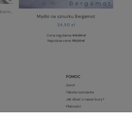
Kremowe mydło z masłem shea i sznurkiem Rose Exfoliant
Mydło na sznurku Bergamot
34,50 zł
Cena regularna:
69,00 zł
Najniższa cena:
55,20 zł
POMOC
Zwrot
Tabela rozmiarów
Jak dbać o nasze buty?
Płatności
Reklamacje
Kontakt