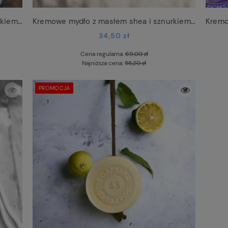
Kremowe mydło z masłem shea i sznurkiem Honeysuckle
Kremowe mydło z masłem shea i sznurkiem Passion Fruit
34,50 zł
Cena regularna:
69,00 zł
Najniższa cena:
55,20 zł
PROMOCJA