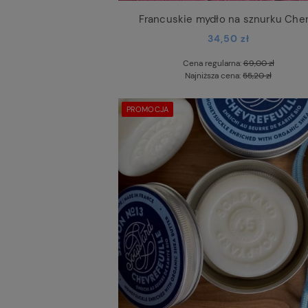
Francuskie mydło na sznurku Cher
34,50 zł
Cena regularna:
69,00 zł
Najniższa cena:
55,20 zł
PROMOCJA