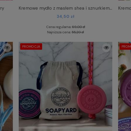
ry
Kremowe mydło z masłem shea i sznurkiem Coconut
34,50 zł
Cena regularna:
69,00 zł
Najniższa cena:
55,20 zł
PROMOCJA
PROM