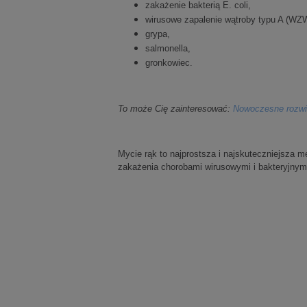
zakażenie bakterią E. coli,
wirusowe zapalenie wątroby typu A (WZ
grypa,
salmonella,
gronkowiec.
To może Cię zainteresować:
Nowoczesne rozwią
Mycie rąk to najprostsza i najskuteczniejsza 
zakażenia chorobami wirusowymi i bakteryjnymi