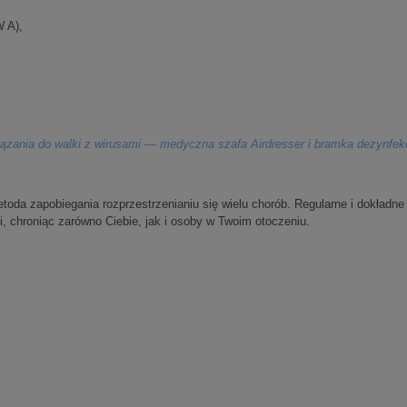
W A),
zania do walki z wirusami — medyczna szafa Airdresser i bramka dezynfek
metoda zapobiegania rozprzestrzenianiu się wielu chorób. Regularne i dokład
, chroniąc zarówno Ciebie, jak i osoby w Twoim otoczeniu.