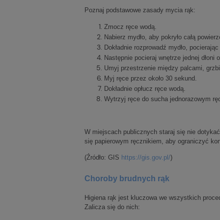
Poznaj podstawowe zasady mycia rąk:
Zmocz ręce wodą.
Nabierz mydło, aby pokryło całą powierzc
Dokładnie rozprowadź mydło, pocierając o
Następnie pocieraj wnętrze jednej dłoni o
Umyj przestrzenie między palcami, grzbi
Myj ręce przez około 30 sekund.
Dokładnie opłucz ręce wodą.
Wytrzyj ręce do sucha jednorazowym rę
W miejscach publicznych staraj się nie dotyk
się papierowym ręcznikiem, aby ograniczyć kon
(Źródło: GIS
https://gis.gov.pl/
)
Choroby brudnych rąk
Higiena rąk jest kluczowa we wszystkich proc
Zalicza się do nich: