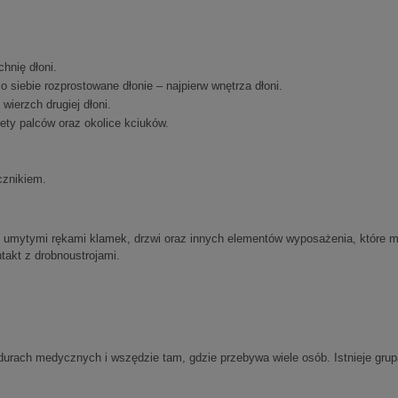
hnię dłoni.
 siebie rozprostowane dłonie – najpierw wnętrza dłoni.
 wierzch drugiej dłoni.
ety palców oraz okolice kciuków.
cznikiem.
ać umytymi rękami klamek, drzwi oraz innych elementów wyposażenia, które
takt z drobnoustrojami.
edurach medycznych i wszędzie tam, gdzie przebywa wiele osób. Istnieje gr