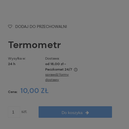
DODAJ DO PRZECHOWALNI
Termometr
Wysyłka w:
Dostawa:
24 h
od 18,00 zł
-
Paczkomat 24/7
sprawdź formy
Cena nie zawiera ewentualnych kosztów płatności
dostawy
10,00 ZŁ
Cena:
szt.
Do koszyka