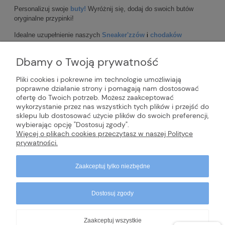
Personalizuj swoje
buty!
Wyróżnij się, dodaj do swoich butów
oryginalne przypinki!
Idealne uzupełnienie naszych
Sneaker'zzów
i
chodaków
medycznych
Dbamy o Twoją prywatność
Pliki cookies i pokrewne im technologie umożliwiają
poprawne działanie strony i pomagają nam dostosować
ofertę do Twoich potrzeb. Możesz zaakceptować
INFORMACJE
wykorzystanie przez nas wszystkich tych plików i przejść do
sklepu lub dostosować użycie plików do swoich preferencji,
wybierając opcję "Dostosuj zgody".
POMOC
Więcej o plikach cookies przeczytasz w naszej Polityce
prywatności.
Zaakceptuj tylko niezbędne
Dostosuj zgody
Zaakceptuj wszystkie