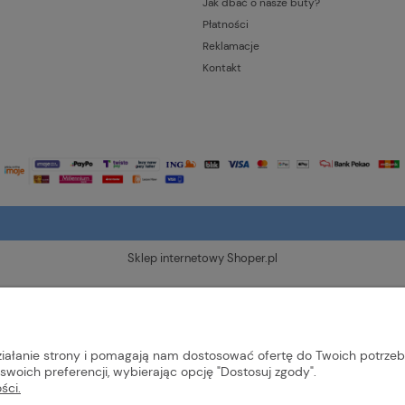
Jak dbać o nasze buty?
Płatności
Reklamacje
Kontakt
Sklep internetowy Shoper.pl
działanie strony i pomagają nam dostosować ofertę do Twoich potrze
swoich preferencji, wybierając opcję "Dostosuj zgody".
ści.