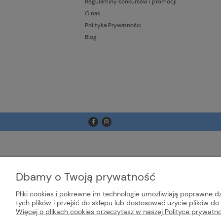
Regulaminy konkursów i promocji
O nas
Polityka Prywatności
Blog
Dbamy o Twoją prywatność
Pliki cookies i pokrewne im technologie umożliwiają poprawne 
tych plików i przejść do sklepu lub dostosować użycie plików do 
Więcej o plikach cookies przeczytasz w naszej Polityce prywatno