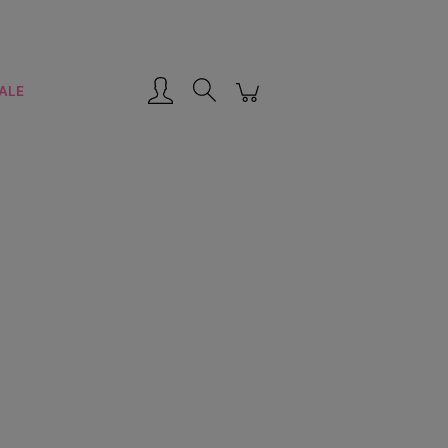
Zarejestruj się
Zaloguj się
ALE