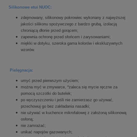
Silikonowe etui NUOC:
zdejmowany, silikonowy pokrowiec wykonany z najwyższej
jakości silikonu spożywczego z bardzo grubą, izolacją
chroniącą dłonie przed gorącem;
zapewnia ochronę przed słońcem i zarysowaniami;
miękki w dotyku, szeroka gama kolorów i ekskluzywnych
wzorów.
Pielęgnacja:
umyć przed pierwszym użyciem;
można myć w zmywarce, *zaleca się mycie ręczne za
pomocą szczotki do butelek;
po wyczyszczeniu i jeśli nie zamierzasz go używać,
przechowuj go bez zakładania nasadki;
nie używać w kuchence mikrofalowej z założoną silikonową
osłoną;
nie zamrażać;
unikać napojów gazowanych;