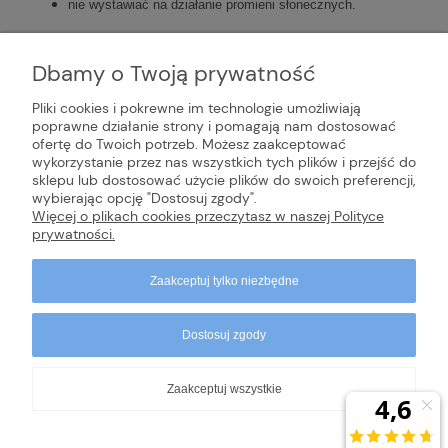
nie wystawiać na działanie promieni słonecznych.
Dbamy o Twoją prywatność
Pliki cookies i pokrewne im technologie umożliwiają
poprawne działanie strony i pomagają nam dostosować
ofertę do Twoich potrzeb. Możesz zaakceptować
INFORMACJE
wykorzystanie przez nas wszystkich tych plików i przejść do
sklepu lub dostosować użycie plików do swoich preferencji,
wybierając opcję "Dostosuj zgody".
POMOC
Więcej o plikach cookies przeczytasz w naszej Polityce
prywatności.
Zaakceptuj tylko niezbędne
Dostosuj zgody
Zaakceptuj wszystkie
Copyrights © 2024 - dr Cichobieg