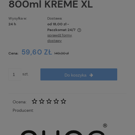
800ml KREME XL
Wysyłka w:
Dostawa:
24 h
od 18,00 zł
-
Paczkomat 24/7
sprawdź formy
Cena nie zawiera ewentualnych kosztów płatności
dostawy
59,60 ZŁ
Cena:
149,00 zł
szt.
Do koszyka
Ocena:
Producent: