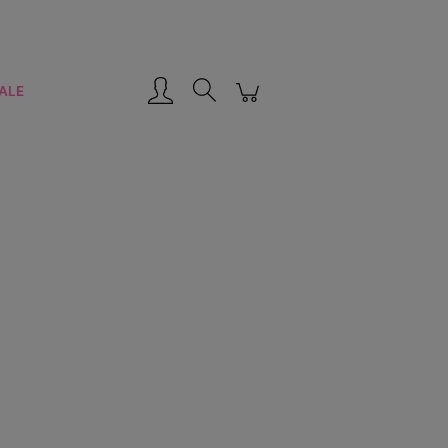
Zarejestruj się
Zaloguj się
ALE