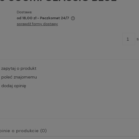
Dostawa:
od 18,00 zł
- Paczkomat 24/7
sprawdź formy dostawy
 nie zawiera ewentualnych kosztów
ności
s
zapytaj o produkt
poleć znajomemu
dodaj opinię
pinie o produkcie (0)