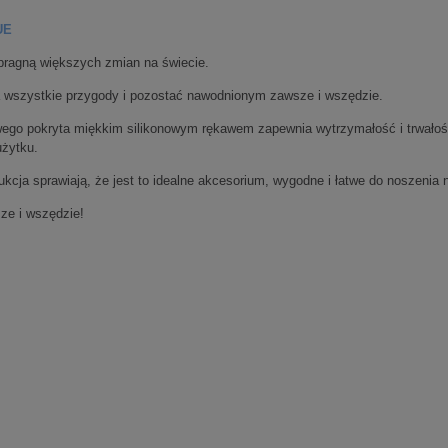
ie zawiera ewentualnych
UE
w płatności
 pragną większych zmian na świecie.
a wszystkie przygody i pozostać nawodnionym zawsze i wszędzie.
wego pokryta miękkim silikonowym rękawem zapewnia wytrzymałość i trwałoś
użytku.
kcja sprawiają, że jest to idealne akcesorium, wygodne i łatwe do noszenia 
ze i wszędzie!