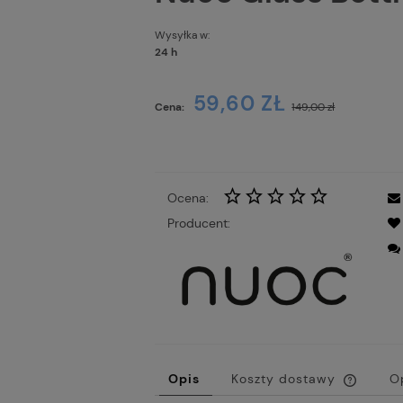
Wysyłka w:
24 h
Cena
59,60 ZŁ
Cena:
149,00 zł
płat
Ocena:
Producent:
Opis
Koszty dostawy
O