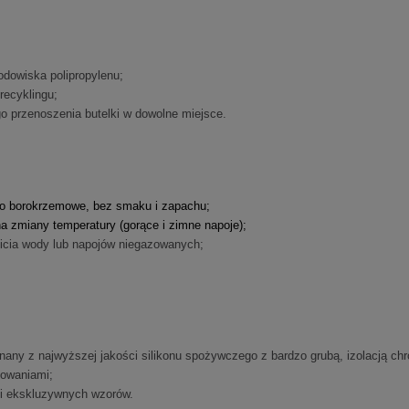
odowiska polipropylenu;
recyklingu;
o przenoszenia butelki w dowolne miejsce.
kło borokrzemowe, bez smaku i zapachu;
na zmiany temperatury (gorące i zimne napoje);
picia wody lub napojów niegazowanych;
any z najwyższej jakości silikonu spożywczego z bardzo grubą, izolacją chr
sowaniami;
 i ekskluzywnych wzorów.