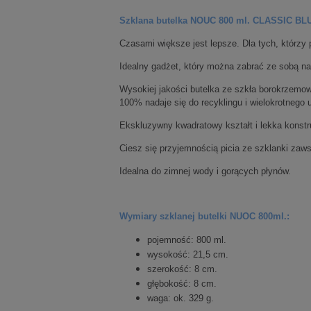
Cena n
Szklana butelka NOUC 800 ml. CLASSIC BL
kosztó
Czasami większe jest lepsze. Dla tych, którzy
Idealny gadżet, który można zabrać ze sobą n
Wysokiej jakości butelka ze szkła borokrzemo
100% nadaje się do recyklingu i wielokrotnego 
Ekskluzywny kwadratowy kształt i lekka konstru
Ciesz się przyjemnością picia ze szklanki zaws
Idealna do zimnej wody i gorących płynów.
Wymiary szklanej butelki NUOC 800ml.:
pojemność: 800 ml.
wysokość: 21,5 cm.
szerokość: 8 cm.
głębokość: 8 cm.
waga: ok. 329 g.