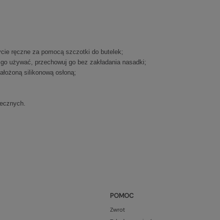
ie ręczne za pomocą szczotki do butelek;
z go używać, przechowuj go bez zakładania nasadki;
ałożoną silikonową osłoną;
necznych.
POMOC
Zwrot