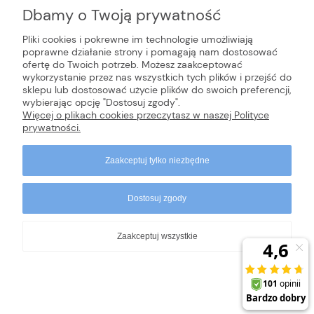
Dbamy o Twoją prywatność
Ten produkt jest niedostępny.
Pliki cookies i pokrewne im technologie umożliwiają
poprawne działanie strony i pomagają nam dostosować
ofertę do Twoich potrzeb. Możesz zaakceptować
INFORMACJE
wykorzystanie przez nas wszystkich tych plików i przejść do
sklepu lub dostosować użycie plików do swoich preferencji,
wybierając opcję "Dostosuj zgody".
POMOC
Więcej o plikach cookies przeczytasz w naszej Polityce
prywatności.
Zaakceptuj tylko niezbędne
Dostosuj zgody
Zaakceptuj wszystkie
Copyrights © 2024 - dr Cichobieg
Pokaż pełną wersję strony
Sklep internetowy Shoper.pl