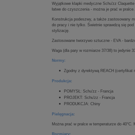
Cena n
Wyjątkowe klapki medyczne Schu'zz Claquette 
kosztó
łatwe do czyszczenia - można je prać w pralce.
Konstrukcja podeszwy, a także zastosowany ma
do pracy i nie tylko. Świetnie sprawdzą się po
stylizację.
Zastosowane tworzywo sztuczne - EVA - bardzo 
Waga (dla pary w rozmiarze 37/38) to jedynie 
Normy:
Zgodny z dyrektywą REACH (certyfikat n
Produkcja:
POMYSŁ: Schu'zz - Francja
PROJEKT: Schu'zz - Francja
PRODUKCJA: Chiny
Pielęgnacja:
Można prać w pralce w temperaturze do 40°C.
Rozmiary: