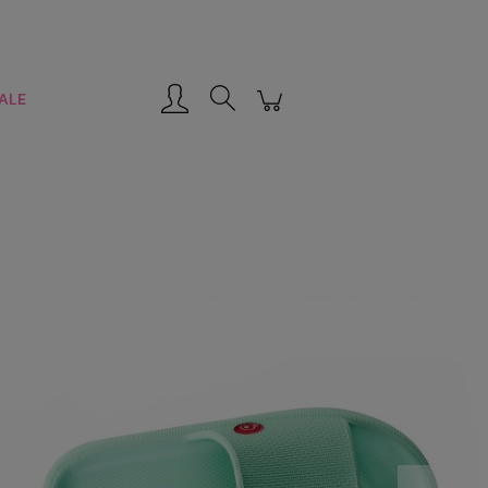
Zarejestruj się
Zaloguj się
ALE