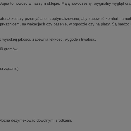
ie zawiera ewentualnych
Aqua to nowość w naszym sklepie. Mają nowoczesny, oryginalny wygląd ora
w płatności
teriał zostały przemyślane i zoptymalizowane, aby zapewnić komfort i amort
d prysznicem, na wakacjach czy basenie, w ogrodzie czy na plaży. Są bardzo 
wysokiej jakości, zapewnia lekkość, wygodę i trwałość.
330 gramów.
a żądanie).
 Można dezynfekować dowolnymi środkami.