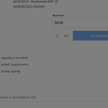
od 18,00 zł
- Paczkomat 24/7
sprawdź formy dostawy
 nie zawiera ewentualnych kosztów
Rozmiar:
ności
szt.
Do koszyka
zapytaj o produkt
poleć znajomemu
dodaj opinię
pinie o produkcie (0)