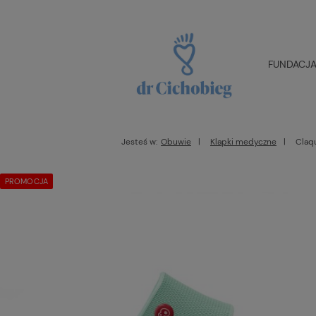
FUNDACJA 
Jesteś w:
Obuwie
Klapki medyczne
Claq
PROMOCJA