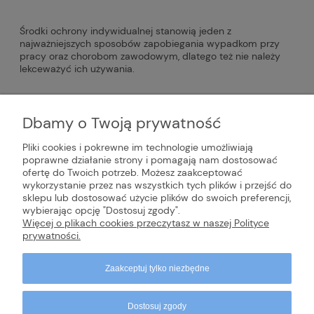
Środki ochrony indywidualnej stanowią jeden z
najważniejszych sposobów zapobiegania wypadkom przy
pracy oraz chorobom zawodowym, dlatego też nie należy
lekceważyć ich używania.
#fartuch
#buty
#fartuchy
#bluzy
Dbamy o Twoją prywatność
#BHP
Pliki cookies i pokrewne im technologie umożliwiają
poprawne działanie strony i pomagają nam dostosować
ofertę do Twoich potrzeb. Możesz zaakceptować
INFORMACJE
wykorzystanie przez nas wszystkich tych plików i przejść do
sklepu lub dostosować użycie plików do swoich preferencji,
wybierając opcję "Dostosuj zgody".
POMOC
Więcej o plikach cookies przeczytasz w naszej Polityce
prywatności.
Zaakceptuj tylko niezbędne
Dostosuj zgody