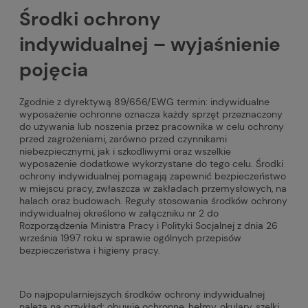
Środki ochrony
indywidualnej – wyjaśnienie
pojęcia
Zgodnie z dyrektywą 89/656/EWG termin: indywidualne
wyposażenie ochronne oznacza każdy sprzęt przeznaczony
do używania lub noszenia przez pracownika w celu ochrony
przed zagrożeniami, zarówno przed czynnikami
niebezpiecznymi, jak i szkodliwymi oraz wszelkie
wyposażenie dodatkowe wykorzystane do tego celu. Środki
ochrony indywidualnej pomagają zapewnić bezpieczeństwo
w miejscu pracy, zwłaszcza w zakładach przemysłowych, na
halach oraz budowach. Reguły stosowania środków ochrony
indywidualnej określono w załączniku nr 2 do
Rozporządzenia Ministra Pracy i Polityki Socjalnej z dnia 26
września 1997 roku w sprawie ogólnych przepisów
bezpieczeństwa i higieny pracy.
Do najpopularniejszych środków ochrony indywidualnej
należą na przykład: obuwie ochronne, hełmy, okulary, szelki,