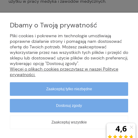
użytku w pracy medyka i zawodów medycznych.
#biały fartuch
#odzież medyczna
#chodaki
Dbamy o Twoją prywatność
#buty
#bluza medyczna
#kitel
Pliki cookies i pokrewne im technologie umożliwiają
poprawne działanie strony i pomagają nam dostosować
ofertę do Twoich potrzeb. Możesz zaakceptować
INFORMACJE
wykorzystanie przez nas wszystkich tych plików i przejść do
sklepu lub dostosować użycie plików do swoich preferencji,
wybierając opcję "Dostosuj zgody".
POMOC
Więcej o plikach cookies przeczytasz w naszej Polityce
prywatności.
Zaakceptuj tylko niezbędne
Dostosuj zgody
Zaakceptuj wszystkie
Copyrights © 2024 - dr Cichobieg