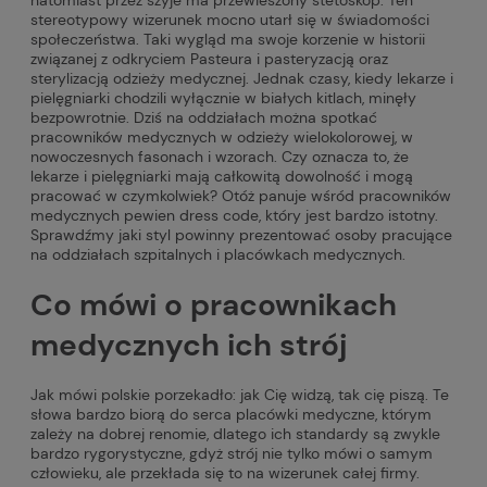
stereotypowy wizerunek mocno utarł się w świadomości
społeczeństwa. Taki wygląd ma swoje korzenie w historii
związanej z odkryciem Pasteura i pasteryzacją oraz
sterylizacją odzieży medycznej. Jednak czasy, kiedy lekarze i
pielęgniarki chodzili wyłącznie w białych kitlach, minęły
bezpowrotnie. Dziś na oddziałach można spotkać
pracowników medycznych w odzieży wielokolorowej, w
nowoczesnych fasonach i wzorach. Czy oznacza to, że
lekarze i pielęgniarki mają całkowitą dowolność i mogą
pracować w czymkolwiek? Otóż panuje wśród pracowników
medycznych pewien dress code, który jest bardzo istotny.
Sprawdźmy jaki styl powinny prezentować osoby pracujące
na oddziałach szpitalnych i placówkach medycznych.
Co mówi o pracownikach
medycznych ich strój
Jak mówi polskie porzekadło: jak Cię widzą, tak cię piszą. Te
słowa bardzo biorą do serca placówki medyczne, którym
zależy na dobrej renomie, dlatego ich standardy są zwykle
bardzo rygorystyczne, gdyż strój nie tylko mówi o samym
człowieku, ale przekłada się to na wizerunek całej firmy.