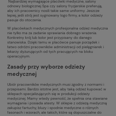
Najbardziej wymagające placówki medyczne, salony
odnowy biologicznej Spa czy salony fryzjerskie preferują,
aby ich pracownicy nosili takie same uniformy. Jeszcze
lepiej, jeśli strój jest sygnowany logo firmy, a kolor odzieży
pasuje do otoczenia.
W placówkach medycznych profesjonalna odzież medyczna
nie tylko ma za zadanie sprawiania dobrego wrażenia.
Konkretny krój lub kolor jest przypisany do danego
stanowiska. Dzięki temu w placówce panuje porządek i
łatwo odróżni pracowników administracji od pielęgniarek i
lekarzy dyżurujących od tych pracujących na bloku
operacyjnym.
Zasady przy wyborze odzieży
medycznej
Ubiór pracowników medycznych musi zgodny z normami i
przepisami. Bardzo istotne jest, aby taką odzież kupować w
sklepach specjalizujących się w produkcji odzieży
medycznej. Mamy wtedy pewność, że spełnia ona stawiane
wymagania i posiada atesty. W sklepie z odzieżą medyczną
zakupisz fartuchy, bluzy i spodnie medyczne o różnych
fasonach i wzorach, ale takich, które są dopuszczalne do