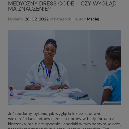
MEDYCZNY DRESS CODE – CZY WYGLĄD
MA ZNACZENIE?
Dodano:
28-02-2022
w kategorii:
-
autor:
Maciej
Jeśli zadamy pytanie, jak wygląda lekarz, zapewne
większość ludzi odpowie, że jest ubrany w biały fartuch z
kieszonką, ma białe spodnie i chodaki w tym samym kolorze,
natomiast przez szyje ma przewieszony stetoskop. Ten