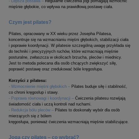
- Lepsza postawa –
Regularne ćwiczenia jogi pomagają wzmocnić
mięśnie głębokie, co wpływa na prawidłową postawę ciała.
Czym jest pilates?
Pilates, opracowany w XX wieku przez Josepha Pilatesa,
koncentruje się na wzmacnianiu mięśni głębokich, stabilizacji ciała
i poprawie koordynacji. W pilatesie szczególną uwagę przykłada się
do techniki i precyzyjnych ruchów, które wzmacniają mięśnie
posturalne, zwłaszcza w okolicach brzucha, pleców i miednicy.
Jest to metoda polecana dla osób chcących zwiększyć siłę,
poprawić postawę oraz zredukować bóle kręgosłupa.
Korzyści z pilatesu:
- Wzmocnienie mięśni głębokich –
Pilates buduje siłę i stabilność,
co chroni kręgosłup i stawy.
- Poprawa równowagi i koordynacji –
Ćwiczenia pilatesu rozwijają
świadomość ciała i uczą kontroli nad ruchami.
- Redukcja bólu pleców –
Pilates to doskonały wybór dla osób
mierzących się z bólem
kręgosłupa, ponieważ ćwiczenia wzmacniają mięśnie stabilizujące.
Joga czy pilates – co wybrać?