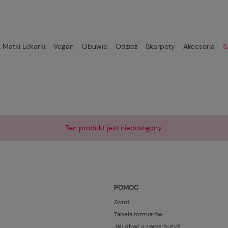
Matki Lekarki
Vegan
Obuwie
Odzież
Skarpety
Akcesoria
S
Ten produkt jest niedostępny.
POMOC
Zwrot
Tabela rozmiarów
Jak dbać o nasze buty?