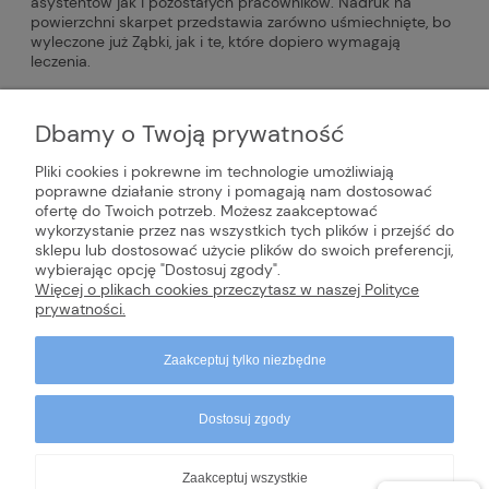
asystentów jak i pozostałych pracowników. Nadruk na
powierzchni skarpet przedstawia zarówno uśmiechnięte, bo
wyleczone już Ząbki, jak i te, które dopiero wymagają
leczenia.
Rozmiary: 36-40 / 41-45
Dbamy o Twoją prywatność
Skład: 80% bawełna / 15% poliamid / 5% elastan
Pliki cookies i pokrewne im technologie umożliwiają
poprawne działanie strony i pomagają nam dostosować
ofertę do Twoich potrzeb. Możesz zaakceptować
INFORMACJE
wykorzystanie przez nas wszystkich tych plików i przejść do
sklepu lub dostosować użycie plików do swoich preferencji,
wybierając opcję "Dostosuj zgody".
POMOC
Więcej o plikach cookies przeczytasz w naszej Polityce
prywatności.
Zaakceptuj tylko niezbędne
Dostosuj zgody
Zaakceptuj wszystkie