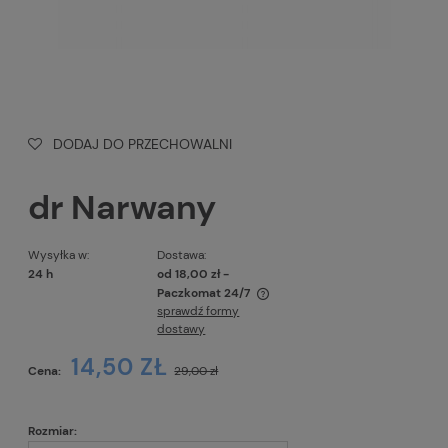
DODAJ DO PRZECHOWALNI
dr Narwany
Wysyłka w:
Dostawa:
24 h
od 18,00 zł
-
Paczkomat 24/7
sprawdź formy
Cena nie zawiera ewentualnych kosztów płatności
dostawy
14,50 ZŁ
Cena:
29,00 zł
Rozmiar: