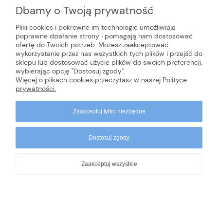
Dbamy o Twoją prywatność
Ten produkt jest niedostępny.
Pliki cookies i pokrewne im technologie umożliwiają
poprawne działanie strony i pomagają nam dostosować
ofertę do Twoich potrzeb. Możesz zaakceptować
INFORMACJE
wykorzystanie przez nas wszystkich tych plików i przejść do
sklepu lub dostosować użycie plików do swoich preferencji,
wybierając opcję "Dostosuj zgody".
POMOC
Więcej o plikach cookies przeczytasz w naszej Polityce
prywatności.
Zaakceptuj tylko niezbędne
Dostosuj zgody
Zaakceptuj wszystkie
Copyrights © 2024 - dr Cichobieg
Pokaż pełną wersję strony
Sklep internetowy Shoper.pl