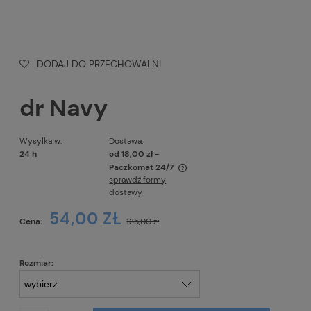
DODAJ DO PRZECHOWALNI
dr Navy
Wysyłka w:
Dostawa:
24 h
od 18,00 zł
-
Paczkomat 24/7
sprawdź formy
Cena nie zawiera ewentualnych kosztów płatności
dostawy
54,00 ZŁ
Cena:
135,00 zł
Rozmiar: