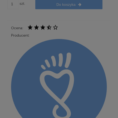
szt.
Do koszyka
Ocena:
Producent: