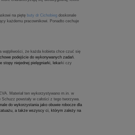
askowi na piętę
buty dr Cichobieg
doskonale
ujący każdemu pracownikowi. Ponadto cechuje
 wątpliwości, że każda kobieta chce czuć się
 fachowe podejście do wykonywanych zadań.
topy niejednej pielęgniarki, leka
rki czy
 EVA. Materiał ten wykorzystywano m.in. w
 Schuzz powstały w całości z tego tworzywa.
nale do wykorzystania jako obuwie robocze dla
 tatuażu, a także wszyscy ci, którym zależy na