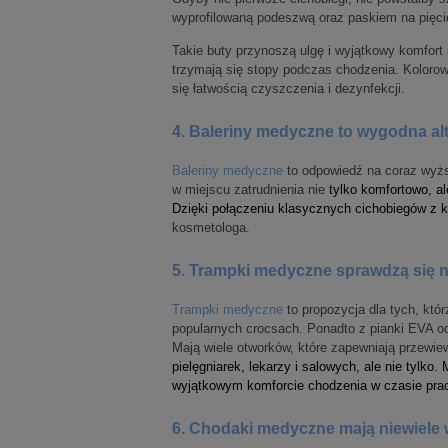
wyprofilowaną podeszwą oraz paskiem na pięci
Takie buty przynoszą ulgę i wyjątkowy komfort 
trzymają się stopy podczas chodzenia. Kolorow
się łatwością czyszczenia i dezynfekcji.
4. Baleriny medyczne to wygodna al
Baleriny medyczne
to odpowiedź na coraz wyżs
w miejscu zatrudnienia nie
tylko komfortowo, a
Dzięki połączeniu klasycznych cichobiegów z k
kosmetologa.
5. Trampki medyczne sprawdzą się 
Trampki medyczne
to propozycja dla tych, kt
popularnych crocsach. Ponadto z pianki EVA o
Mają wiele otworków, które zapewniają przewie
pielęgniarek, lekarzy i salowych, ale nie tylk
wyjątkowym komforcie chodzenia w czasie pra
6. Chodaki medyczne mają niewiele