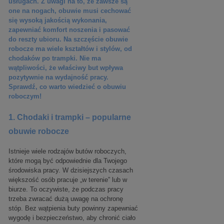
usługach. Z uwagi na to, że zawsze są
one na nogach, obuwie musi cechować
się wysoką jakością wykonania,
zapewniać komfort noszenia i pasować
do reszty ubioru. Na szczęście obuwie
robocze ma wiele kształtów i stylów, od
chodaków po trampki. Nie ma
wątpliwości, że właściwy but wpływa
pozytywnie na wydajność pracy.
Sprawdź, co warto wiedzieć o obuwiu
roboczym!
1. Chodaki i trampki – popularne
obuwie robocze
Istnieje wiele rodzajów butów roboczych,
które mogą być odpowiednie dla Twojego
środowiska pracy. W dzisiejszych czasach
większość osób pracuje „w terenie” lub w
biurze. To oczywiste, że podczas pracy
trzeba zwracać dużą uwagę na ochronę
stóp. Bez wątpienia buty powinny zapewniać
wygodę i bezpieczeństwo, aby chronić ciało