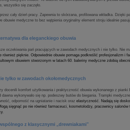
e, wszystko się zaczęło.
przez cały dzień pracy. Zapewnia to skórzana, profilowana wkładka. Dzięki p
e obuwie medyczne to bez wątpienia oryginalny element stroju idealnie pas
ternatywa dla eleganckiego obuwia
ze oczekiwania pań pracujących w zawodach medycznych i nie tylko. Nie ma
le również pięknie. Odpowiednie obuwie pomaga podkreślić profesjonalizm i
ultowym obuwiem stworzonym w latach 60. baleriny medyczne zdobią obecnie s
nie tylko w zawodach okołomedycznych
órzy docenili komfort użytkowania i praktyczność obuwia wykonanego z pianki
d dawna wykonywało się np. podeszwy butów do biegania. Trampki medyczne
wność, odporność na ugniatanie i nacisk oraz
elastyczność. Nadają się dosko
o. Mogą sięgnąć po nie również farmaceuci, kosmetolodzy, pracownicy salonów
cy.
 wspólnego z klasycznymi „drewniakami”