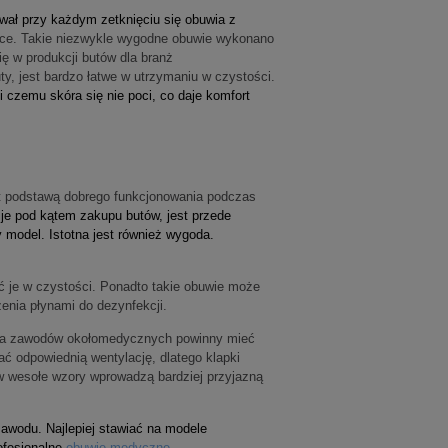
wał przy każdym zetknięciu się obuwia z
alce. Takie niezwykle wygodne obuwie wykonano
ę w produkcji butów dla branż
, jest bardzo łatwe w utrzymaniu w czystości.
 czemu skóra się nie poci, co daje komfort
est podstawą dobrego funkcjonowania podczas
je pod kątem zakupu butów, jest przede
y model.
Istotna jest również wygoda.
ć je w czystości. Ponadto takie obuwie może
enia płynami do dezynfekcji.
a zawodów okołomedycznych powinny mieć
 odpowiednią wentylację, dlatego klapki
w wesołe wzory wprowadzą bardziej przyjazną
awodu. Najlepiej stawiać na modele
ofesjonalne
obuwie medyczne
.