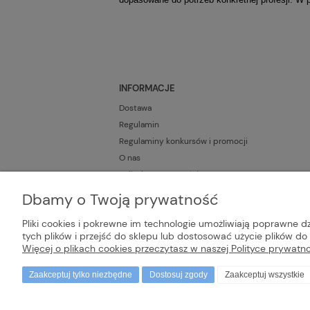
INFORMACJE
Dostawa
Regulamin
Regulaminy konkursów i promocji
O nas
Polityka Prywatności
Blog
Dbamy o Twoją prywatność
Pliki cookies i pokrewne im technologie umożliwiają poprawne 
tych plików i przejść do sklepu lub dostosować użycie plików do 
Więcej o plikach cookies przeczytasz w naszej Polityce prywatno
Zaakceptuj tylko niezbędne
Dostosuj zgody
Zaakceptuj wszystkie