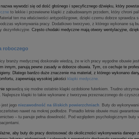
 nazwa wywodzi się od dość głośnego i specyficznego dźwięku, który powsta
yczne
to lekkie i przewiewne klapki z zabudowanym przodem, który chroni p
teriał ten ma właściwości antypoślizgowe, dzięki czemu dobrze sprawdza si
odczas wykonywania pracy. Dodatkowo tworzywo, z którego wykonane są buty
ny dezynfekcyjne.
Często chodaki medyczne mają otwory wentylacyjne, dzięki
ia roboczego
ownicy branży medycznej doskonale wiedzą, że w ich pracy wygodne obuwie j
ym innym, panują pewne zasady w doborze obuwia. Tym, co cechuje te profes
gieny. Dlatego bardzo duże znaczenie ma materiał, z którego wykonano dan
komfortu, zapewniają wysokiej jakości
klapki medyczne
.
nie sp
rawdzą się modne ostatnio klapki ozdobione futerkiem. Trudno utrzyma
. Najlepsze klapki to takie wykonane z tworzywa przeznaczonego do czyszcz
jest jego
niezawodność na śliskich powierzchniach
.
Buty do wykonywani
czeństwo nawet na mokrej podłodze. Ponadto letnie obuwie musi gwarantować
zornictwo – tu panuje pełna dowolność. Pod względem psychologicznym buty 
pacjentami.
 Ważne, aby buty do pracy dostosować do okoliczności wykonywania danego z
racy lekarzy, pielęgniarek i salowych z pewnością doskonale sprawdzi się pr