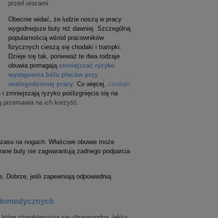
przed urazami.
Obecnie widać, że ludzie noszą w pracy
wygodniejsze buty niż dawniej. Szczególną
popularnością wśród pracowników
fizycznych cieszą się chodaki i trampki.
Dzieje się tak, ponieważ te dwa rodzaje
obuwia pomagają
zmniejszać ryzyko
wystąpienia bólu pleców przy
wielogodzinnej pracy
.
Co więcej,
chodaki
i zmniejszają ryzyko poślizgnięcia się na
ą przemawia na ich korzyść.
 czasu na nogach. Właściwe obuwie może
brane buty nie zagwarantują żadnego podparcia
. Dobrze, jeśli zapewniają odpowiednią
kołomedycznych
które charakteryzują się ultrawygodną, lekko