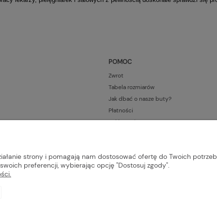
POMOC
Zwrot
Tabela rozmiarów
Jak dbać o nasze buty?
Płatności
Reklamacje
Kontakt
działanie strony i pomagają nam dostosować ofertę do Twoich potrze
swoich preferencji, wybierając opcję "Dostosuj zgody".
ści.