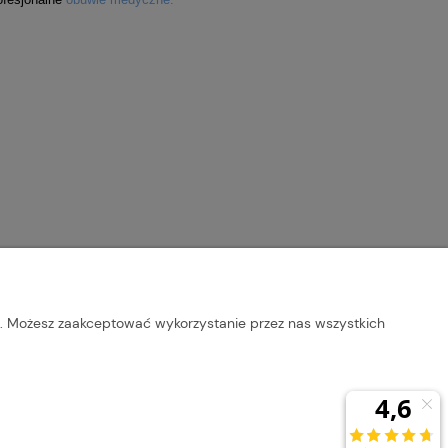
b. Możesz zaakceptować wykorzystanie przez nas wszystkich
Copyrights © 2024 - dr Cichobieg