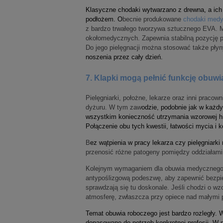
Klasyczne chodaki wytwarzano z drewna, a ich
podłożem. O
becnie produkowane
chodaki med
z bardzo trwałego tworzywa sztucznego EVA. Ma
okołomedycznych. Zapewnia stabilną pozycję p
Do jego pielęgnacji można stosować także pły
noszenia przez cały dzień.
7. Klapki mogą pełnić funkcję obuw
Pielęgniarki, położne, lekarze oraz inni prac
dyżuru. W tym zaw
odzie, podobnie jak w każd
wszystkim konieczność utrzymania wzorowej hi
Połączenie obu tych kwestii, łatwości mycia i 
B
ez wątpienia w pracy lekarza czy pielęgniarki 
przenosić różne patogeny pomiędzy oddziałami
Kolejnym wymaganiem dla obuwia medycznego 
antypoślizgową podeszwę, aby zapewnić bezpie
sprawdzają się tu doskonale. Jeśli chodzi o w
atmosferę, zwłaszcza przy opiece nad małymi 
Temat obuwia roboczego jest bardzo rozległy.
dopasowane do potrzeb konkretnej profesji. W p