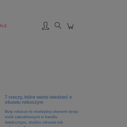
Zarejestruj się
Zaloguj się
ALE
7 rzeczy, które warto wiedzieć o
obuwiu roboczym
Buty robocze to niezbędny element stroju
osób zatrudnionych w handlu
detalicznym, służbie zdrowia lub