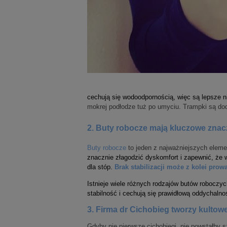
cechują się wodoodpornością, więc są lepsze ni
mokrej podłodze tuż po umyciu. Trampki są do
2. Buty robocze mają kluczowe znac
Buty robocze
to jeden z najważniejszych eleme
znacznie złagodzić dyskomfort i zapewnić, że 
dla stóp.
Brak stabilizacji może z kolei prow
Istnieje wiele różnych rodzajów butów roboczy
stabilność i cechują się prawidłową oddychalno
3. Firma dr Cichobieg tworzy kult
Gdyby nie pierwsze cichobiegi, nie powstałby 