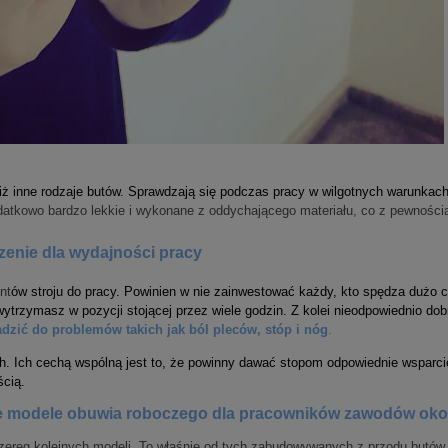
ż inne rodzaje butów. Sprawdzają się podczas pracy w wilgotnych warunkach 
datkowo bardzo lekkie i wykonane z oddychającego materiału, co z pewności
zenie dla wydajności pracy
nt
ów stroju do pracy. Powinien w nie zainwestować każdy, kto spędza dużo
wytrzymasz w pozycji stojącej przez wiele godzin. Z kolei nieodpowiednio do
adzić do problemów takich jak ból pleców, stóp i nóg
.
ch. Ich cechą wspólną jest to, że powinny dawać stopom odpowiednie wsparcie
ścią.
owe modele obuwia roboczego dla pracowników zawodów o
szereg kolejnych modeli. To właśnie od tych zabudowywanych z przodu butów, 